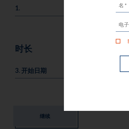
1.
时长
当地节日
继续